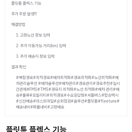
플릿튠 플렉스 기능
추가 주문 발생!!!
해결방법
1. 고정노선 정보 입력
2. 추가 이동가능 거리(km) 입력
3. 추가 배송지 정보 입력
결과 확인
#복합경로#최적경로#배차최적화#경로최적화#노선최적화#배
차관리솔루션 #배차솔루션#배차관리#경로관리#경로추천#실시
간관제#FMS#TMS#경유지 최적화#노선 최적화#배차 관리#배
송#물류#모빌리티#최적경로#수요응답형#셔틀버스#합승택시
#신선배송#라스트마일#순회점검#솔루션#플릿튠#fleetune#
배송내비#화물내비#고정배송
플릿튠 플렉스 기능